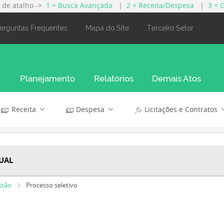
s de atalho ->
1 = Busca Avançada
|
2 = Receita/Despesa
|
3 = 
erguntas Frequentes
Mapa do Site
Terceiro Setor
Planejamento
Relatórios
Demais Atos
Receita
Despesa
Licitações e Contratos
UAL
stão
Processo seletivo