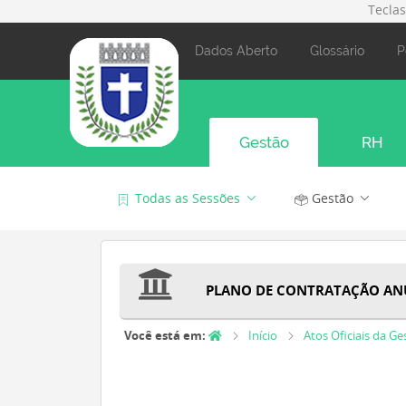
Tecla
Dados Aberto
Glossário
P
Gestão
RH
Todas as Sessões
Gestão
PLANO DE CONTRATAÇÃO AN
Você está em:
Início
Atos Oficiais da Ge