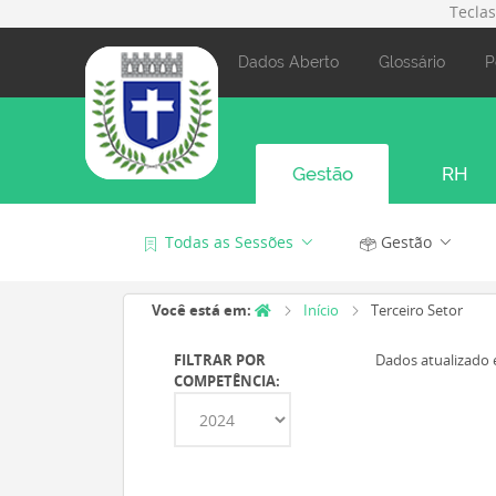
Tecla
Dados Aberto
Glossário
P
Gestão
RH
Todas as Sessões
Gestão
Você está em:
Início
Terceiro Setor
FILTRAR POR
Dados atualizado 
COMPETÊNCIA: