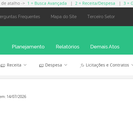
s de atalho ->
1 = Busca Avançada
|
2 = Receita/Despesa
|
3 = 
erguntas Frequentes
Mapa do Site
Terceiro Setor
Planejamento
Relatórios
Demais Atos
Receita
Despesa
Licitações e Contratos
em: 14/07/2026