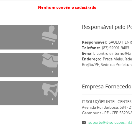
Nenhum convênio cadastrado
Responsável pelo Po
Responsável:
SAULO HENR
Telefone:
(87) 92001-9483
E-mail:
controleinterno@br
Endereço:
Praça Melquíades
Brejão/PE, Sede da Prefeitur
Empresa Fornecedor
IT SOLUÇÕES INTELIGENTES
Avenida Rui Barbosa, 584 - 2
Garanhuns - PE - CEP 55296-
suporte@it-solucoes.inf.