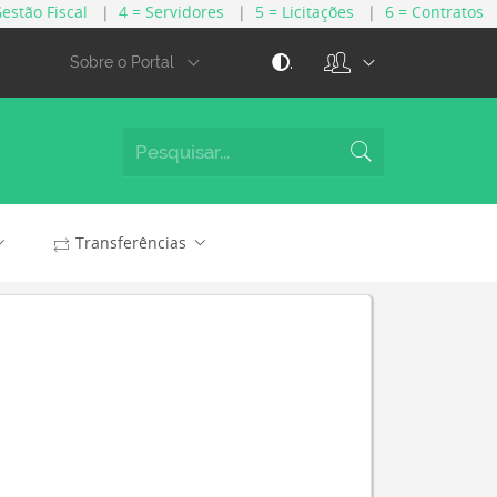
Gestão Fiscal
|
4 = Servidores
|
5 = Licitações
|
6 = Contratos
.
Sobre o Portal
Transferências