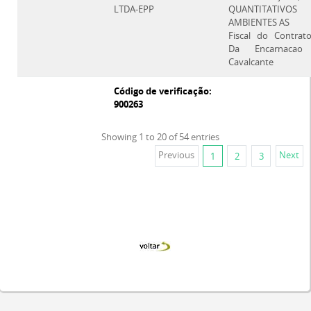
LTDA-EPP
QUANTITATI
AMBIENTES AS
Fiscal do Contrat
Da Encarnacao 
Cavalcante
Código de verificação:
900263
Showing 1 to 20 of 54 entries
Previous
Next
1
2
3