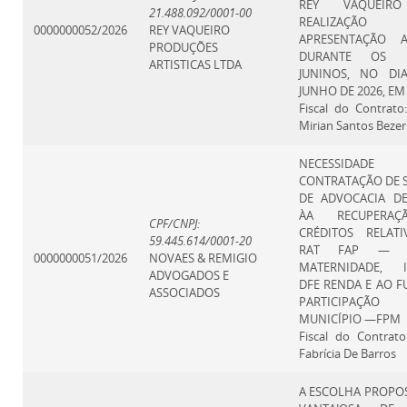
REY VAQUEIR
21.488.092/0001-00
REALIZAÇ
0000000052/2026
REY VAQUEIRO
APRESENTAÇÃO AR
PRODUÇÕES
DURANTE OS FE
ARTISTICAS LTDA
JUNINOS, NO DI
JUNHO DE 2026, EM
Fiscal do Contrat
Mirian Santos Bezer
NECESSIDA
CONTRATAÇÃO DE 
DE ADVOCACIA DE
ÀA RECUPERA
CPF/CNPJ:
CRÉDITOS RELAT
59.445.614/0001-20
RAT FAP — S
0000000051/2026
NOVAES & REMIGIO
MATERNIDADE, 
ADVOGADOS E
DFE RENDA E AO 
ASSOCIADOS
PARTICIPAÇÃ
MUNICÍPIO —FPM
Fiscal do Contrat
Fabrícia De Barros
A ESCOLHA PROPO