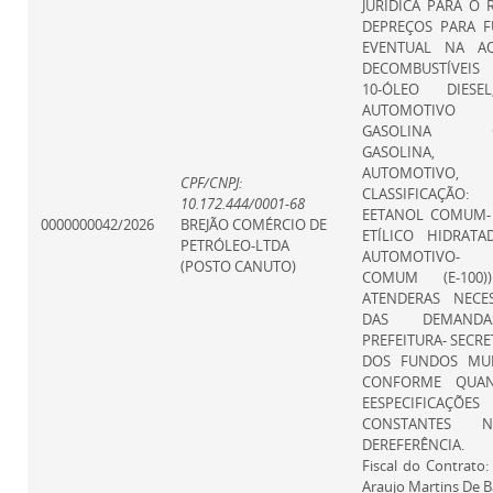
JURÍDICA PARA O 
DEPREÇOS PARA F
EVENTUAL NA AQ
DECOMBUSTÍVEIS 
10-ÓLEO DIESE
AUTOMOTIVO 
GASOLINA C
GASOLINA
AUTOMOTIVO,
CPF/CNPJ:
CLASSIFICAÇÃO
10.172.444/0001-68
EETANOL COMUM-
0000000042/2026
BREJÃO COMÉRCIO DE
ETÍLICO HIDRATA
PETRÓLEO-LTDA
AUTOMOTIVO- 
(POSTO CANUTO)
COMUM (E-100)
ATENDERAS NECES
DAS DEMAND
PREFEITURA- SECRE
DOS FUNDOS MUNI
CONFORME QUAN
EESPECIFICAÇÕES
CONSTANTES N
DEREFERÊNCIA.
Fiscal do Contrato
Araujo Martins De B