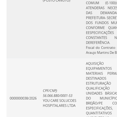
(POSTO CANUTO)
COMUM (E-100)
ATENDERAS NECES
DAS DEMAND
PREFEITURA- SECRE
DOS FUNDOS MUNI
CONFORME QUAN
EESPECIFICAÇÕES
CONSTANTES N
DEREFERÊNCIA.
Fiscal do Contrato
Araujo Martins De B
AQUISIÇÃ
EQUIPAMEN
MATERIAIS PERM
DESTINAD
ESTRUTURA
QUALIFICAÇÃ
CPF/CNPJ:
UNIDADES BÁSICA
56.066.880/0001-53
0000000038/2026
DO MUNICÍP
YOU CARE SOLUCOES
BREJÃO/PE CO
HOSPITALARES LTDA
ESPECIFICAÇÕES,
QUANTITATI