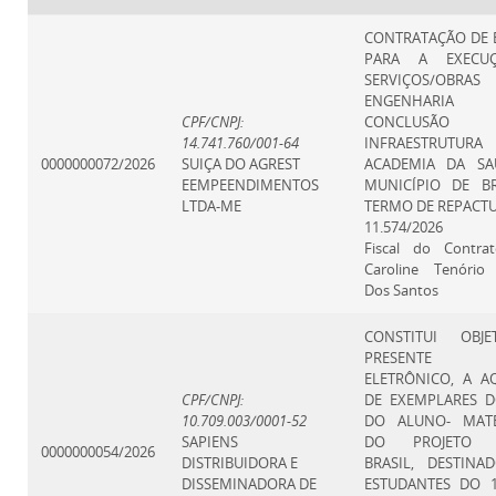
CONTRATAÇÃO DE 
PARA A EXECU
SERVIÇOS/OB
ENGENHARIA
CPF/CNPJ:
CONCLUSÃO
14.741.760/001-64
INFRAESTRUT
0000000072/2026
SUIÇA DO AGREST
ACADEMIA DA S
EEMPEENDIMENTOS
MUNICÍPIO DE BR
LTDA-ME
TERMO DE REPACT
11.574/2026
Fiscal do Contra
Caroline Tenório
Dos Santos
CONSTITUI OBJ
PRESENTE P
ELETRÔNICO, A A
CPF/CNPJ:
DE EXEMPLARES D
10.709.003/0001-52
DO ALUNO- MATE
SAPIENS
DO PROJETO 
0000000054/2026
DISTRIBUIDORA E
BRASIL, DESTINA
DISSEMINADORA DE
ESTUDANTES DO 1