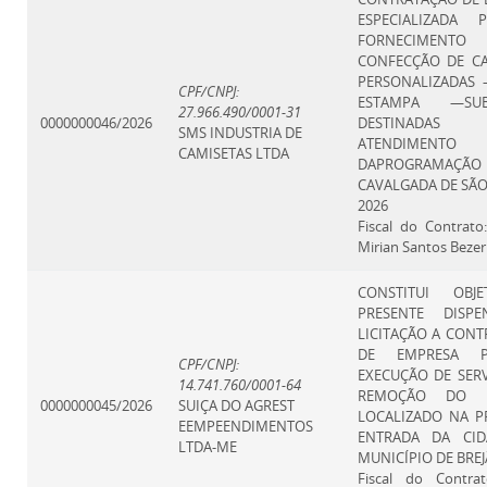
ESPECIALIZADA
FORNECIME
CONFECÇÃO DE CA
PERSONALIZADAS
CPF/CNPJ:
ESTAMPA —SUBL
27.966.490/0001-31
0000000046/2026
DESTINAD
SMS INDUSTRIA DE
ATENDIMENTO
CAMISETAS LTDA
DAPROGRAMAÇÃO
CAVALGADA DE SÃO
2026
Fiscal do Contrat
Mirian Santos Bezer
CONSTITUI OBJ
PRESENTE DISP
LICITAÇÃO A CON
DE EMPRESA 
CPF/CNPJ:
EXECUÇÃO DE SER
14.741.760/0001-64
REMOÇÃO DO P
0000000045/2026
SUIÇA DO AGREST
LOCALIZADO NA P
EEMPEENDIMENTOS
ENTRADA DA CI
LTDA-ME
MUNICÍPIO DE BRE
Fiscal do Contra