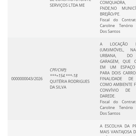
COMQUADRA, 
SERVIÇOS LTDA ME
FNDE,NO MUNIC
BREJÃO/PE.
Fiscal do Contra
Caroline Tenório
Dos Santos
A LOCAÇÃO 
(UM)IMÓVEL, N
URBANA, DO
GARAGEM, QUE C
EM UM ESPAÇO
CPF/CNPJ:
PARA DOIS CARRO
***+154.***-18
0000000043/2026
FINALIDADE DE
QUITÉRIA RODRIGUES
COMO AMBIENTE F
DA SILVA
CONVÍVIO DE 
DAREDE.
Fiscal do Contra
Caroline Tenório
Dos Santos
A ESCOLHA DA P
MAIS VANTAJOSA 