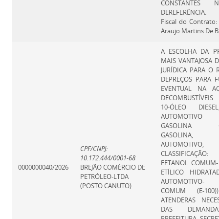
CONSTANTES N
DEREFERÊNCIA.
Fiscal do Contrato
Araujo Martins De B
A ESCOLHA DA P
MAIS VANTAJOSA 
JURÍDICA PARA O 
DEPREÇOS PARA F
EVENTUAL NA AQ
DECOMBUSTÍVEIS 
10-ÓLEO DIESE
AUTOMOTIVO 
GASOLINA C
GASOLINA
AUTOMOTIVO,
CPF/CNPJ:
CLASSIFICAÇÃO
10.172.444/0001-68
EETANOL COMUM-
0000000040/2026
BREJÃO COMÉRCIO DE
ETÍLICO HIDRATA
PETRÓLEO-LTDA
AUTOMOTIVO- 
(POSTO CANUTO)
COMUM (E-100)
ATENDERAS NECES
DAS DEMAND
PREFEITURA- SECRE