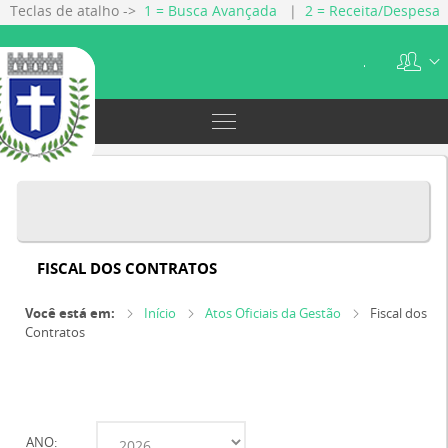
Teclas de atalho ->
1 = Busca Avançada
|
2 = Receita/Despesa
|
3 = Gestão Fiscal
|
4 = Servidores
|
5 = Licitações
|
6 =
Contratos
.
FISCAL DOS CONTRATOS
Você está em:
Início
Atos Oficiais da Gestão
Fiscal dos
Contratos
ANO: