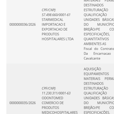
MATERIAIS PERM
DESTINAD
CPF/CNPJ:
ESTRUTURA
57.498.660/0001-61
QUALIFICAÇÃ
STARMEDICAL
UNIDADES BÁSICA
0000000036/2026
IMPORTACAO E
DO MUNICÍP
EXPORTACAO DE
BREJÃO/PE CO
PRODUTOS
ESPECIFICAÇÕES,
HOSPITALARES LTDA
QUANTITATI
AMBIENTES AS
Fiscal do Contrat
Da Encarnacao 
Cavalcante
AQUISIÇÃ
EQUIPAMEN
MATERIAIS PERM
DESTINAD
CPF/CNPJ:
ESTRUTURA
11.230.311/0001-63
QUALIFICAÇÃ
ODONTOMED
UNIDADES BÁSICA
0000000035/2026
COMERCIO DE
DO MUNICÍP
PRODUTOS
BREJÃO/PE CO
MEDICOHOSPITALARES
ESPECIFICAÇÕES,