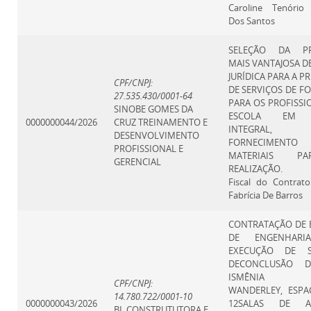
Caroline Tenório
Dos Santos
SELEÇÃO DA PR
MAIS VANTAJOSA D
JURÍDICA PARA A P
CPF/CNPJ:
DE SERVIÇOS DE 
27.535.430/0001-64
PARA OS PROFISSI
SINOBE GOMES DA
ESCOLA EM 
0000000044/2026
CRUZ TREINAMENTO E
INTEGRAL
DESENVOLVIMENTO
FORNECIMEN
PROFISSIONAL E
MATERIAIS P
GERENCIAL
REALIZAÇÃO.
Fiscal do Contrat
Fabrícia De Barros
CONTRATAÇÃO DE 
DE ENGENHARI
EXECUÇÃO DE S
DECONCLUSÃO D
ISMÊNIA 
CPF/CNPJ:
WANDERLEY, ESP
14.780.722/0001-10
0000000043/2026
12SALAS DE 
BL CONSTRUTUTORA E