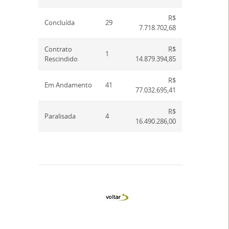
R$
Concluída
29
7.718.702,68
Contrato
R$
1
Rescindido
14.879.394,85
R$
Em Andamento
41
77.032.695,41
R$
Paralisada
4
16.490.286,00