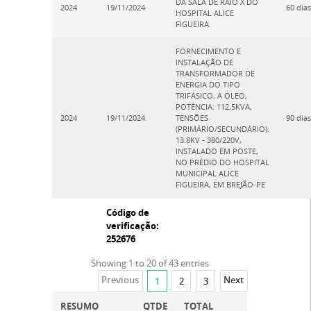
DA SALA DE RAIO X DO
2024
19/11/2024
60 dias
HOSPITAL ALICE
FIGUEIRA.
FORNECIMENTO E
INSTALAÇÃO DE
TRANSFORMADOR DE
ENERGIA DO TIPO
TRIFÁSICO, À ÓLEO,
POTÊNCIA: 112,5KVA,
2024
19/11/2024
TENSÕES
90 dias
(PRIMÁRIO/SECUNDÁRIO):
13.8KV - 380/220V,
INSTALADO EM POSTE,
NO PRÉDIO DO HOSPITAL
MUNICIPAL ALICE
FIGUEIRA, EM BREJÃO-PE
Código de
verificação:
252676
Showing 1 to 20 of 43 entries
Previous
Next
1
2
3
RESUMO
QTDE
TOTAL