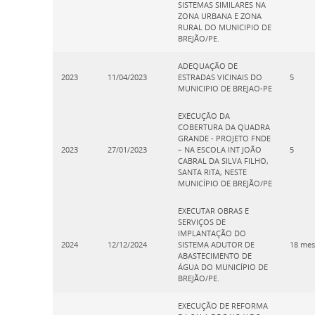
SISTEMAS SIMILARES NA
ZONA URBANA E ZONA
RURAL DO MUNICIPIO DE
BREJÃO/PE.
ADEQUAÇÃO DE
2023
11/04/2023
ESTRADAS VICINAIS DO
5
MUNICIPIO DE BREJAO-PE
EXECUÇÃO DA
COBERTURA DA QUADRA
GRANDE - PROJETO FNDE
2023
27/01/2023
– NA ESCOLA INT JOÃO
5
CABRAL DA SILVA FILHO,
SANTA RITA, NESTE
MUNICÍPIO DE BREJÃO/PE
EXECUTAR OBRAS E
SERVIÇOS DE
IMPLANTAÇÃO DO
2024
12/12/2024
SISTEMA ADUTOR DE
18 mes
ABASTECIMENTO DE
ÁGUA DO MUNICÍPIO DE
BREJÃO/PE.
EXECUÇÃO DE REFORMA