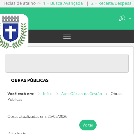
Teclas de atalho ->
1 = Busca Avançada
|
2 = Receita/Despesa
|
3 = Gestão Fiscal
|
4 = Servidores
|
5 = Licitações
|
6 =
Contratos
.
OBRAS PÚBLICAS
Você está em:
Início
Atos Oficiais da Gestão
Obras
Públicas
Obras atualizadas em: 25/05/2026
Voltar
Data Início: