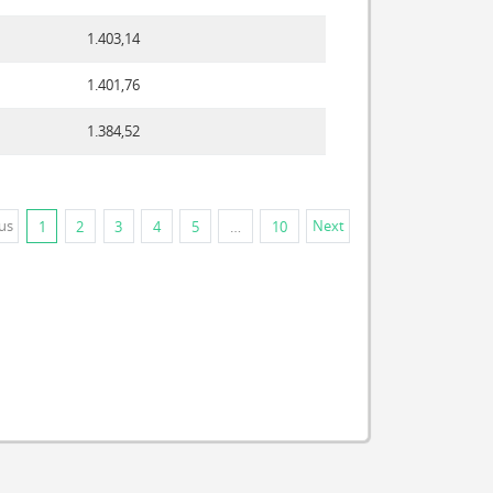
1.403,14
1.401,76
1.384,52
us
Next
1
2
3
4
5
…
10