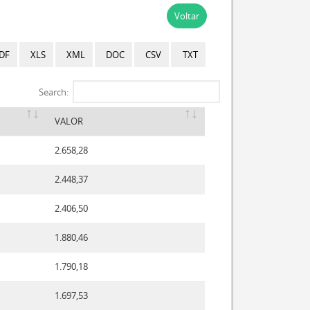
Voltar
DF
XLS
XML
DOC
CSV
TXT
Search:
VALOR
2.658,28
2.448,37
2.406,50
1.880,46
1.790,18
1.697,53