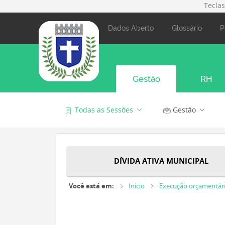
Tecla
Dados Aberto
Glossário
P
Gestão
RH
Todas as Sessões
Gestão
DÍVIDA ATIVA MUNICIPAL
Você está em:
Início
Execução orçamentár