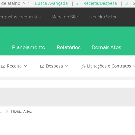
s de atalho ->
1 = Busca Avançada
|
2 = Receita/Despesa
|
3 = 
erguntas Frequentes
Mapa do Site
Terceiro Setor
Planejamento
Relatórios
Demais Atos
Receita
Despesa
Licitações e Contratos
ia
Dívida Ativa