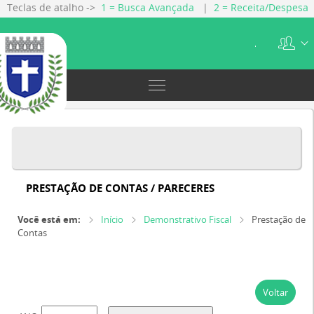
Teclas de atalho ->
1 = Busca Avançada
|
2 = Receita/Despesa
|
3 = Gestão Fiscal
|
4 = Servidores
|
5 = Licitações
|
6 =
Contratos
.
PRESTAÇÃO DE CONTAS / PARECERES
Você está em:
Início
Demonstrativo Fiscal
Prestação de
Contas
Voltar