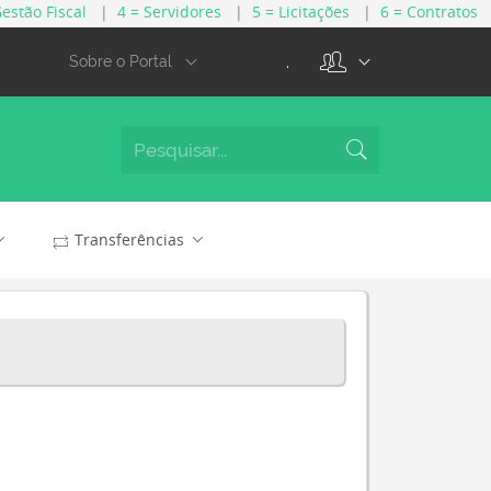
Gestão Fiscal
|
4 = Servidores
|
5 = Licitações
|
6 = Contratos
.
Sobre o Portal
Transferências