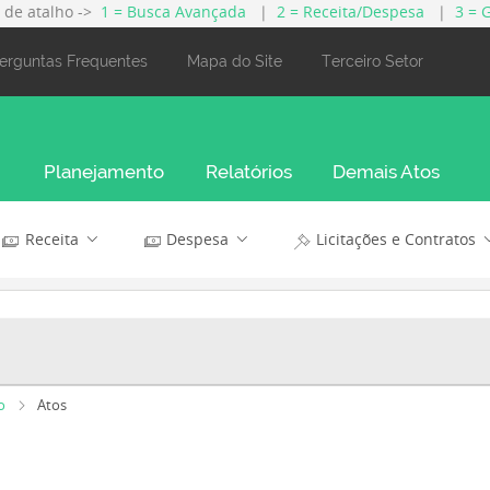
s de atalho ->
1 = Busca Avançada
|
2 = Receita/Despesa
|
3 = 
erguntas Frequentes
Mapa do Site
Terceiro Setor
Planejamento
Relatórios
Demais Atos
Receita
Despesa
Licitações e Contratos
o
Atos