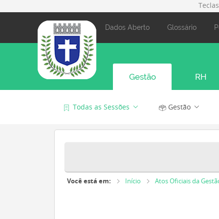
Tecla
Dados Aberto
Glossário
P
Gestão
RH
Todas as Sessões
Gestão
Você está em:
Início
Atos Oficiais da Gestã